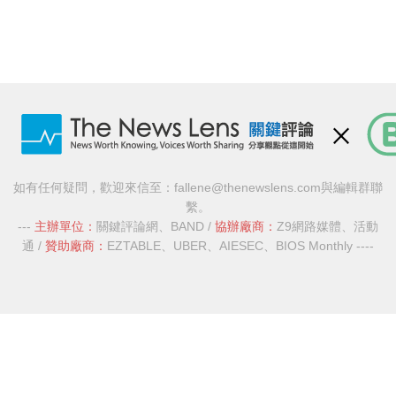
如有任何疑問，歡迎來信至：
fallene@thenewslens.com
與編輯群聯
繫。
---
主辦單位：
關鍵評論網
、
BAND
/
協辦廠商：
Z9網路媒體
、
活動
通
/
贊助廠商：
EZTABLE
、
UBER
、
AIESEC
、
BIOS Monthly
----