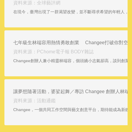
資料來源：全球藝評網
在現今，臺灣出現了一群渴望改變，並不斷尋求希望的年輕人，他們透過
七年級生林端容用熱情勇敢創業 Changee打破你對空
資料來源：PChome電子報 BODY雜誌
Changee創辦人兼小精靈林端容，個頭嬌小志氣卻高，談到
讓夢想隨著活動，婆娑起舞／專訪 Changee 創辦人林端
資料來源：活動通鑑
Changee，一個共同工作空間與藝文創意平台，期待能成為