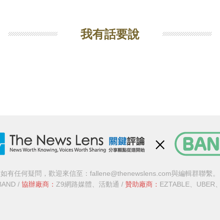
我有話要說
如有任何疑問，歡迎來信至：
fallene@thenewslens.com
與編輯群聯繫。
BAND
/
協辦廠商：
Z9網路媒體
、
活動通
/
贊助廠商：
EZTABLE
、
UBER