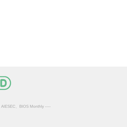
、
AIESEC
、
BIOS Monthly
----