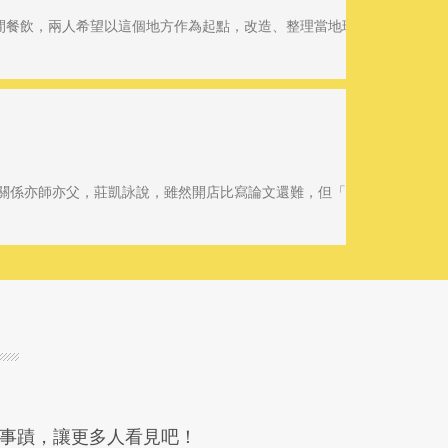
閒餐飲，兩人希望以這個地方作為起點，改造、整理當地環境，並且和台
人關係亦師亦父，莊凱詠說，雖然開店比寫論文還難，但「老師挺著我前進
e事蹟，讓更多人看見吧！