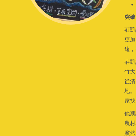
突破
莊凱
更加
遠，
莊凱
竹大
從清
地。
家找
他期
農村
窯烤