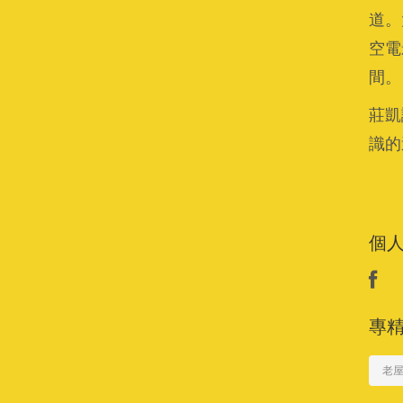
道。
空電
間。
莊凱
識的
個
專
老