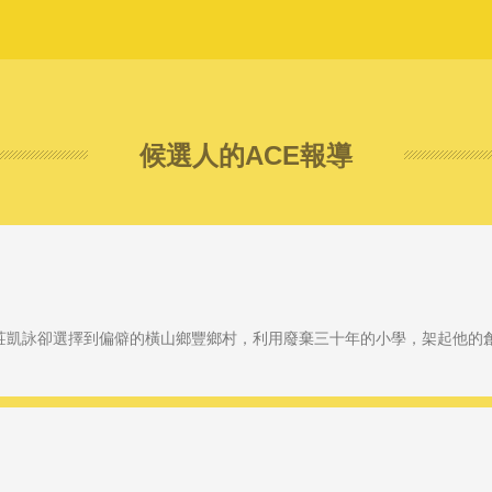
候選人的ACE報導
莊凱詠卻選擇到偏僻的橫山鄉豐鄉村，利用廢棄三十年的小學，架起他的