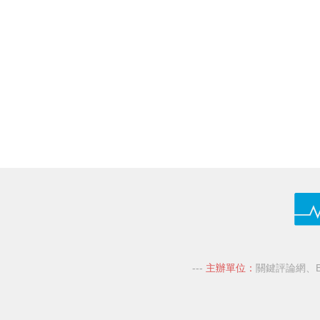
---
主辦單位：
關鍵評論網
、