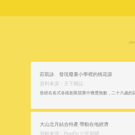
莊凱詠 發現廢棄小學裡的桃花源
資料來源：天下雜誌
曾經在各式各樣創業競賽中獲獎無數，二十六歲的
大山北月結合特產 帶動在地經濟
資料來源：PeoPo 公民新聞