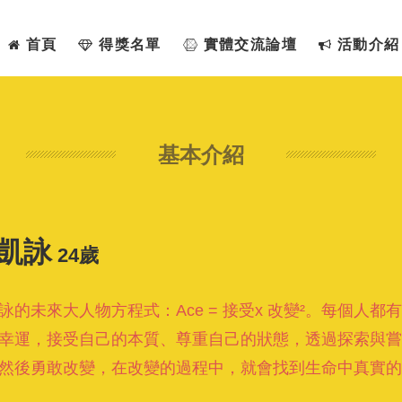
首頁
得獎名單
實體交流論壇
活動介紹
基本介紹
凱詠
24歲
詠的未來大人物方程式：Ace = 接受x 改變²。每個人
幸運，接受自己的本質、尊重自己的狀態，透過探索與嘗
然後勇敢改變，在改變的過程中，就會找到生命中真實的