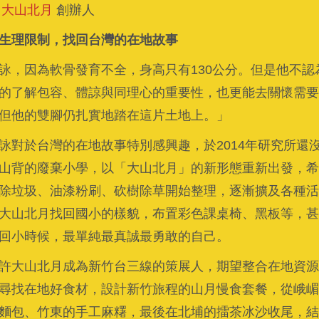
大山北月
創辦人​
生理限制，找回台灣的在地故事
詠，因為軟骨發育不全，身高只有130公分。但是他不
的了解包容、體諒與同理心的重要性，也更能去關懷需要
但他的雙腳仍扎實地踏在這片土地上。」
詠對於台灣的在地故事特別感興趣，於2014年研究所還
山背的廢棄小學，以「大山北月」的新形態重新出發，希
除垃圾、油漆粉刷、砍樹除草開始整理，逐漸擴及各種活
大山北月找回國小的樣貌，布置彩色課桌椅、黑板等，甚
回小時候，最單純最真誠最勇敢的自己。
許大山北月成為新竹台三線的策展人，期望整合在地資源
尋找在地好食材，設計新竹旅程的山月慢食套餐，從峨嵋
麵包、竹東的手工麻糬，最後在北埔的擂茶冰沙收尾，結