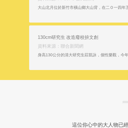
大山北月位於新竹市橫山鄉大山背，在二Ｏ一四年
130cm研究生 改造廢校拚文創
資料來源：聯合新聞網
身高130公分的清大研究生莊凱詠，個性樂觀，
這位你心中的大人物已經